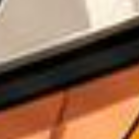
Ari Wibowo
AGENSLOT memberikan pengalaman yang
cukup menarik dengan konsep digital yang
mudah dipahami. Informasi yang tersedia
juga tersusun rapi sehingga memudahkan
pengguna dalam mengakses berbagai fitur
yang dibutuhkan.
Bella Putri
Menurut saya, AGENSLOT memiliki konsep
yang modern dan mudah digunakan.
Tampilan yang sederhana membuat
pengalaman penggunaan terasa lebih
nyaman untuk berbagai aktivitas digital.