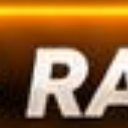
Terpercaya
Stickers
Tank Tops
Mugs
Browse All Topics
funny
music
anime
movies
television
sports
sci-fi
vintage
animals
drinks
food
politics
All Popular Designs
Support
Order Status
FAQ
Contact Us
Update Your Browsing Preferences
Shipping Country:
Currency:
Cancel