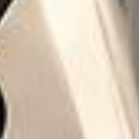
AGENSLOT membangun komunitas VIP agen slot paling
elite sebagai tempat berkumpul & intip strategi rahasia para
pro player, membuka akses eksklusif ke jaringan informasi
premium tempat formulasi taktik tingkat tinggi dibagikan demi
melipatgandakan profit secara masif.
LOGIN
DAFTAR
$TRUBLE$
Ulasan Pengguna TeePublic