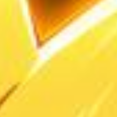
AGENSLOT
Situs Game online
Game Online
AGENSLOT
Agen AGENSLOT
Login
AGENSLOT
Situs Resmi AGENSLOT
Link Daftar
AGENSLOT
Home
LOGIN
DAFTAR
Design ID: 74165272
AGENSLOT: Komunitas
VIP Agen Slot: Tempat
Berkumpul & Intip Strategi
Rahasia Para Pro Player