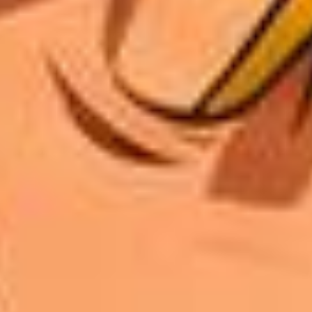
Candra Kirana
Kesan pertama saat mengakses AGENSLOT
cukup positif. Informasi tersaji dengan baik,
mudah dipahami, dan memberikan
pengalaman yang lebih praktis dibanding
banyak platform lainnya.
Dwiki Prasetyo
AGENSLOT memberikan pengalaman yang
cukup nyaman sejak pertama kali diakses.
Navigasi yang sederhana membuat saya
lebih mudah menemukan informasi yang
sedang dicari.
Eka Sari