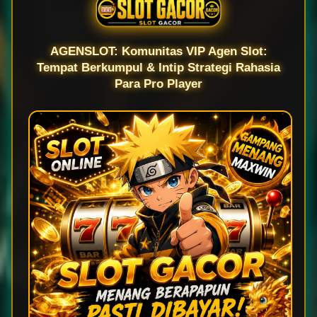
Murah!
4.9 out of 5
Game online
AGENSLOT: Komunitas VIP Agen Slot:
Tempat Berkumpul & Intip Strategi Rahasia
4.9 out of 5
Para Pro Player
Bonus Terbesar
4.6 out of 5
AGENSLOT: Komunitas
VIP Agen Slot: Tempat
Berkumpul & Intip Strategi
Rahasia Para Pro Player
AGENSLOT membangun komunitas VIP agen slot paling
elite sebagai tempat berkumpul & intip strategi rahasia para
pro player, membuka akses eksklusif ke jaringan informasi
premium tempat formulasi taktik tingkat tinggi dibagikan demi
melipatgandakan profit secara masif.