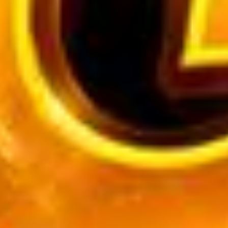
sepenuhnya terlindungi.