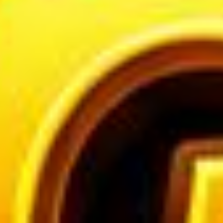
akun diubah menjadi kode rahasia yang tidak dapat ditembus
oleh pihak luar, menjamin keamanan hingga 100% aman.
Deteksi Ancaman Real-Time dan Proteksi
Jaringan Terpadu
Bukan sekadar pencegahan pasif, benteng pertahanan digital
masa kini bekerja secara aktif selama 24 jam. Sistem akan
langsung mendeteksi pergerakan mencurigakan atau akses
tidak sah pada jaringan, memberikan perlindungan instan
sebelum gangguan sempat memengaruhi kenyamanan
bermain para pengguna.
Kesimpulan: Mewujudkan
Pengalaman Digital Terbaik Bersama
AGENSLOT
Memahami keterkaitan antara jaringan yang responsif dan
proteksi privasi yang ketat menjadi semakin relevan bagi
masyarakat modern. Melalui komitmen dalam menyajikan
edukasi dan informasi terupdate, AGENSLOT hadir
membantu Anda mengenali standar teknologi terbaik demi
menciptakan ruang selancar online yang cepat, nyaman, dan