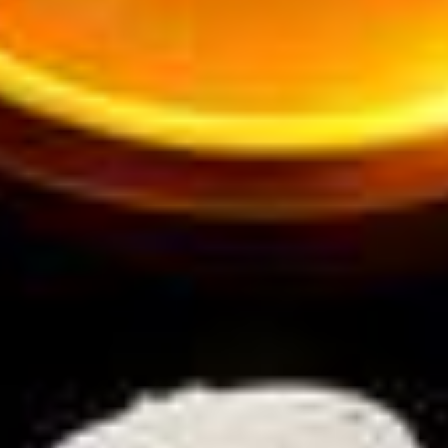
Share this design:
Game online Terpercaya, Akses Stabil 24 Jam
Bonus Deposit Setiap Hari!
Game online AGENSLOT