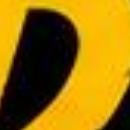
Welcome Guest!
Log In
Sign Up
Create an account to save your favorite designs for
viewing anytime, on any device.
Create an Account
Artist Sign Up
About TeePublic
Social
Responsibility
Create Account
Cart Preview (0)
You're
$70.00
Away from
FREE US Shipping!
$0
$70
Your Cart is empty...