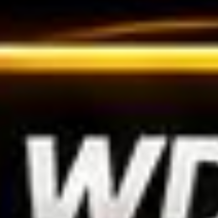
Situs Terpercaya
Shorts
New!
Hoodies
Long Sleeve Situs Terpercaya
Crewneck Sweatshirts
Tank Tops
Baseball Situs Terpercaya
Kids Apparel
Kids Situs Terpercaya
Kids Hoodie