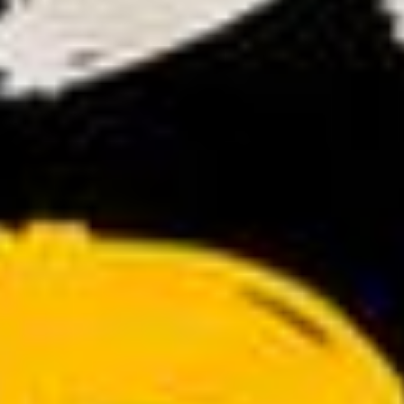
We Accept
© TP Apparel LLC 2012 - 2025
United States - $ USD
Product Safety
Intellectual Property Policy
CA: Do Not Sell
My Personal Information
Privacy Policy
Terms