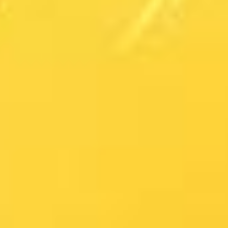
$3
IDR 111.000
Create an account to favorite this design!