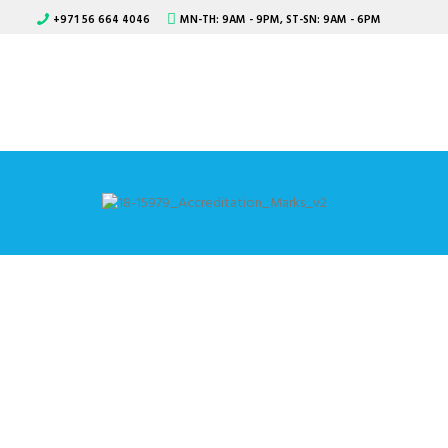
+971 56 664 4046
MN-TH: 9AM - 9PM, ST-SN: 9AM - 6PM
Drip Tr