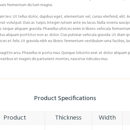
Mauris fermentum dictum magna.
am leo. Ut tellus dolor, dapibus eget, elementum vel, cursus eleifend, elit. 
rat volutpat. Duis ac turpis. Integer rutrum ante eu lacus. Nulla viverra suscip
 neque aliquam gravida. Phasellus ultrices enim in libero vehicula fermentu
tus aliquam porttitor non ac dolor. Cras pulvinar vehicula gravida. Ut diam
ltrices et felis. Ut gravida nibh eu libero fermentum vestibulum urna facilisis, l
agittis arcu. Phasellus in porta risus. Quisque lobortis erat at dolor aliquam 
natibus et magnis dis parturient montes, nascetur ridiculus mus.
Product Specifications
Product
Thickness
Width