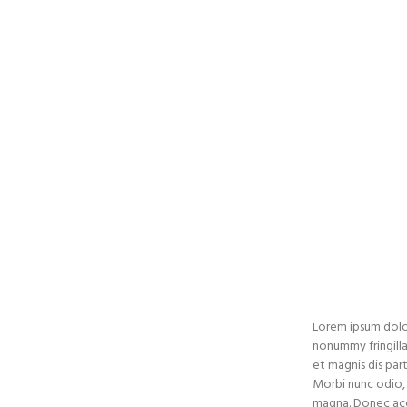
Home
Lorem ipsum dolor
nonummy fringilla
et magnis dis par
Morbi nunc odio, g
magna. Donec acc