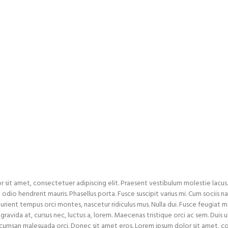
All Services
...
Drip Trays for DG and Specia
 sit amet, consectetuer adipiscing elit. Praesent vestibulum molestie lacu
 odio hendrerit mauris. Phasellus porta. Fusce suscipit varius mi. Cum sociis
turient tempus orci montes, nascetur ridiculus mus. Nulla dui. Fusce feugiat 
ravida at, cursus nec, luctus a, lorem. Maecenas tristique orci ac sem. Duis u
umsan malesuada orci. Donec sit amet eros. Lorem ipsum dolor sit amet, c