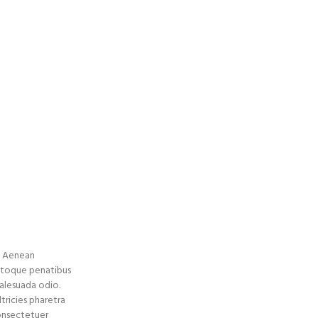
l Purposes
s. Aenean
 natoque penatibus
malesuada odio.
ltricies pharetra
onsectetuer