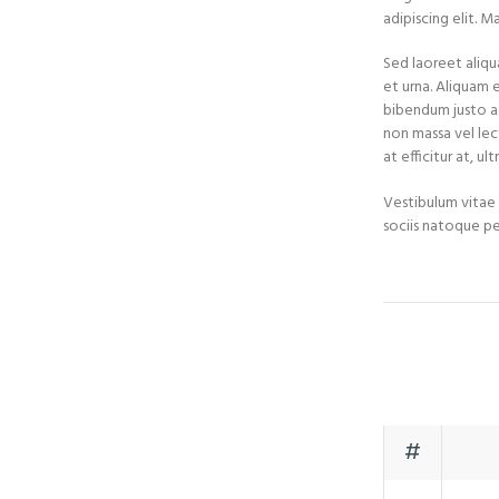
adipiscing elit. 
Sed laoreet aliqu
et urna. Aliquam e
bibendum justo ac
non massa vel lec
at efficitur at, u
Vestibulum vitae s
sociis natoque pe
#