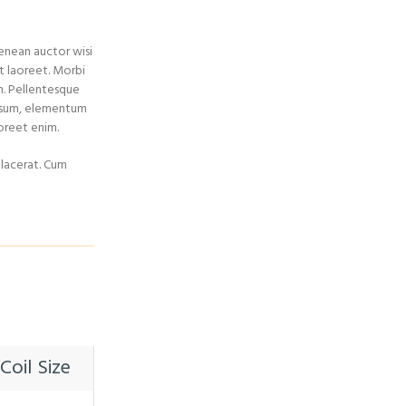
Aenean auctor wisi
it laoreet. Morbi
m. Pellentesque
 ipsum, elementum
aoreet enim.
placerat. Cum
Coil Size