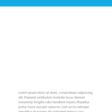
Relationship
Home
All Services
...
Relationship
Lorem ipsum dolor sit amet, consectetuer adipiscing
elit. Praesent vestibulum molestie lacus. Aenean
nonummy fringilla odio hendrerit mauris. Phasellus
porta. Fusce suscipit varius mi. Cum sociis natoque
penatibus et magnis dis parturient tempus orci