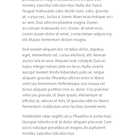
montes, nascetur ridiculus mus. Nulla dui. Fusce
feugiat malesuada odio. Morbi nunc odio, gravida
at, cursus nec, luctus a, lorem. Maecenas tristique orci
ac sem. Duis ultricies pharetra magna. Donec
accumsan malesuada orci. Donec sit amet eros.
Lorem ipsum dolor sit amet, consectetuer adipiscing
elit. Mauris fermentum dictum magna.
Sed laoreet aliquam leo. Ut tellus dolor, dapibus
eget, elementum vel, cursus eleifend, elit. Aenean
auctor wisi et urna. Aliquam erat volutpat. Duis ac
turpis. Integer rutrum ante eu lacus. Nulla viverra
suscipit laoreet. Morbi bibendum justo ac neque
aliquam gravida. Phasellus ultrices enim in libero
vehicula fermentum. Pellentesque non massa vel
lectus aliquam porttitor non ac dolor. Cras pulvinar
vehicula gravida. Ut diam ipsum, elementum at
efficitur at, ultrices et felis. Ut gravida nibh eu libero
fermentum vestibulum urna facilisis, laoreet enim.
Vestibulum vitae sagittis arcu. Phasellus in porta risus.
Quisque lobortis erat at dolor aliquam placerat. Cum
sociis natoque penatibus et magnis dis parturient
montes, nascetur ridiculus mus.