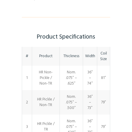
Product Specifications
Coil
#
Product
Thickness
Width
Size
HR Non-
Nom.
36″
1
Pickle /
.075″ –
–
81″
Non-TR
.625″
74″
Nom.
36″
HR Pickle /
2
.075″ –
–
79″
Non-TR
.500″
73″
Nom.
36″
HR Pickle /
3
.075″ –
–
79″
TR