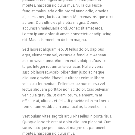
montes, nascetur ridiculus mus. Nulla dui. Fusce
feugiat malesuada odio. Morbi nunc odio, gravida
at, cursus nec, luctus a, lorem. Maecenas tristique orci
ac sem. Duis ultricies pharetra magna. Donec
accumsan malesuada orci. Donec sit amet eros.
Lorem ipsum dolor sit amet, consectetuer adipiscing
elit. Mauris fermentum dictum magna.
Sed laoreet aliquam leo. Ut tellus dolor, dapibus
eget, elementum vel, cursus eleifend, elit. Aenean
auctor wisi et urna. Aliquam erat volutpat. Duis ac
turpis. Integer rutrum ante eu lacus. Nulla viverra
suscipit laoreet. Morbi bibendum justo ac neque
aliquam gravida. Phasellus ultrices enim in libero
vehicula fermentum. Pellentesque non massa vel
lectus aliquam porttitor non ac dolor. Cras pulvinar
vehicula gravida. Ut diam ipsum, elementum at
efficitur at, ultrices et felis. Ut gravida nibh eu libero
fermentum vestibulum urna facilisis, laoreet enim.
Vestibulum vitae sagittis arcu. Phasellus in porta risus.
Quisque lobortis erat at dolor aliquam placerat. Cum
sociis natoque penatibus et magnis dis parturient
montes, nascetur ridiculus mus.