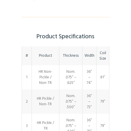
Product Specifications
Coil
#
Product
Thickness
Width
Size
HR Non-
Nom.
36″
1
Pickle /
.075″ –
–
81″
Non-TR
.625″
74″
Nom.
36″
HR Pickle /
2
.075″ –
–
79″
Non-TR
.500″
73″
Nom.
36″
HR Pickle /
3
.075″ –
–
79″
TR