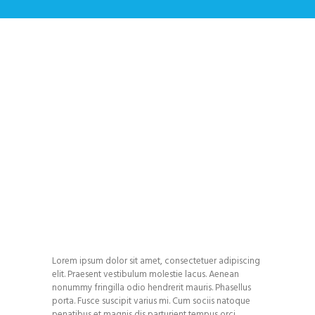
Safety Bollards
Home
All Services
...
Safety Bollards
Lorem ipsum dolor sit amet, consectetuer adipiscing
elit. Praesent vestibulum molestie lacus. Aenean
nonummy fringilla odio hendrerit mauris. Phasellus
porta. Fusce suscipit varius mi. Cum sociis natoque
penatibus et magnis dis parturient tempus orci