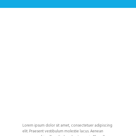
SS-Handrails with
Special Coating
Home
All Services
...
SS-Handrails with Special Coating
Lorem ipsum dolor sit amet, consectetuer adipiscing
elit. Praesent vestibulum molestie lacus. Aenean