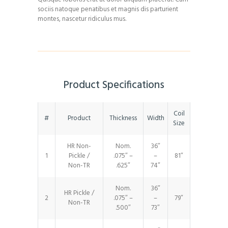
sociis natoque penatibus et magnis dis parturient
montes, nascetur ridiculus mus.
Product Specifications
Coil
#
Product
Thickness
Width
Size
HR Non-
Nom.
36″
1
Pickle /
.075″ –
–
81″
Non-TR
.625″
74″
Nom.
36″
HR Pickle /
2
.075″ –
–
79″
Non-TR
.500″
73″