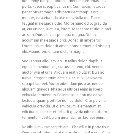
nonummy fringilla odio hendrerit mauris. Phasellus
porta. Fusce suscipit varius mi. Cum sociis natoque
penatibus et magnis dis parturient tempus orci
montes, nascetur ridiculus mus. Nulla dui. Fusce
feugiat malesuada odio. Morbi nunc odio, gravida
at, cursus nec, luctus a, lorem. Maecenas tristique orci
ac sem. Duis ultricies pharetra magna. Donec
accumsan malesuada orci. Donec sit amet eros.
Lorem ipsum dolor sit amet, consectetuer adipiscing
elit. Mauris fermentum dictum magna.
Sed laoreet aliquam leo. Ut tellus dolor, dapibus
eget, elementum vel, cursus eleifend, elit. Aenean
auctor wisi et urna. Aliquam erat volutpat. Duis ac
turpis. Integer rutrum ante eu lacus. Nulla viverra
suscipit laoreet. Morbi bibendum justo ac neque
aliquam gravida. Phasellus ultrices enim in libero
vehicula fermentum. Pellentesque non massa vel
lectus aliquam porttitor non ac dolor. Cras pulvinar
vehicula gravida. Ut diam ipsum, elementum at
efficitur at, ultrices et felis. Ut gravida nibh eu libero
fermentum vestibulum urna facilisis, laoreet enim.
Vestibulum vitae sagittis arcu. Phasellus in porta risus.
Quisque lobortis erat at dolor aliquam placerat. Cum